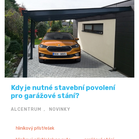
Kdy je nutné stavební povolení
pro garážové stání?
ALCENTRUM
NOVINKY
hliníkový přístřešek