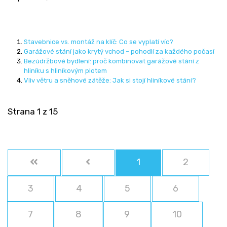
Stavebnice vs. montáž na klíč: Co se vyplatí víc?
Garážové stání jako krytý vchod – pohodlí za každého počasí
Bezúdržbové bydlení: proč kombinovat garážové stání z
hliníku s hliníkovým plotem
Vliv větru a sněhové zátěže: Jak si stojí hliníkové stání?
Strana 1 z 15
1
2
3
4
5
6
7
8
9
10