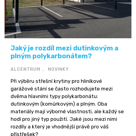
Jaký je rozdíl mezi dutinkovým a
plným polykarbonátem?
ALCENTRUM
NOVINKY
Při výběru střešní krytiny pro hliníkové
garážové stání se často rozhodujete mezi
dvěma hlavními typy polykarbonátu:
dutinkovým (komůrkovým) a plným. Oba
materiály mají výborné vlastnosti, ale každý se
hodí pro jiný typ použití. Jaké jsou mezi nimi
rozdíly a který je vhodnější právě pro váš
přístřešek?