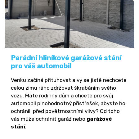
Parádní hliníkové garážové stání
pro váš automobil
Venku začíná přituhovat a vy se jistě nechcete
celou zimu ráno zdržovat škrabáním svého
vozu. Máte rodinný dům a chcete pro svůj
automobil plnohodnotný přístřešek, abyste ho
ochránili před povětrnostními vlivy? Od toho
vás může ochránit garáž nebo
garážové
stání
.