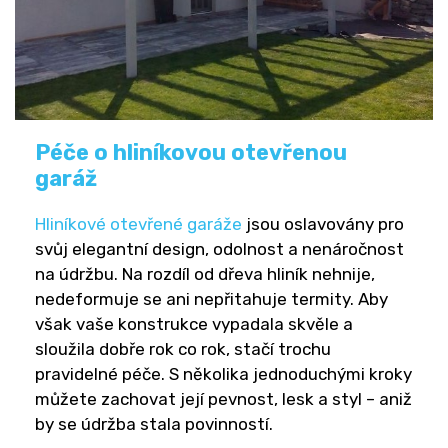
Péče o hliníkovou otevřenou
garáž
Hliníkové otevřené garáže
jsou oslavovány pro
svůj elegantní design, odolnost a nenáročnost
na údržbu. Na rozdíl od dřeva hliník nehnije,
nedeformuje se ani nepřitahuje termity. Aby
však vaše konstrukce vypadala skvěle a
sloužila dobře rok co rok, stačí trochu
pravidelné péče. S několika jednoduchými kroky
můžete zachovat její pevnost, lesk a styl – aniž
by se údržba stala povinností.