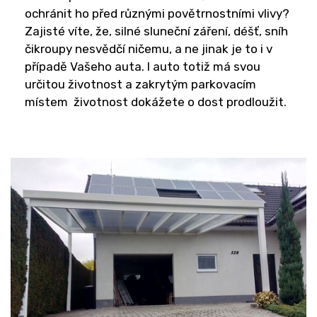
ochránit ho před různými povětrnostními vlivy?
Zajisté víte, že, silné sluneční záření, déšť, sníh
čikroupy nesvědčí ničemu, a ne jinak je to i v
případě Vašeho auta. I auto totiž má svou
určitou životnost a zakrytým parkovacím
místem životnost dokážete o dost prodloužit.