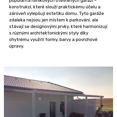
popularita hliníkových otevřených garáží –
konstrukcí, které slouží praktickému účelu a
zároveň vylepšují estetiku domu. Tyto garáže
zdaleka nejsou jen místem k parkování, ale
stávají se designovými prvky, které harmonizují
s různými architektonickými styly díky
chytrému využití formy, barvy a povrchové
úpravy.