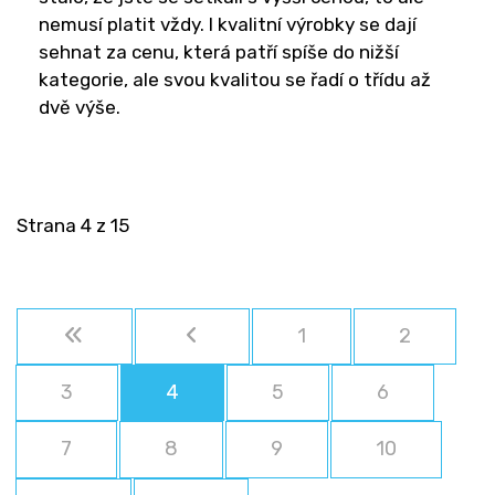
nemusí platit vždy. I kvalitní výrobky se dají
sehnat za cenu, která patří spíše do nižší
kategorie, ale svou kvalitou se řadí o třídu až
dvě výše.
Strana 4 z 15
1
2
3
4
5
6
7
8
9
10